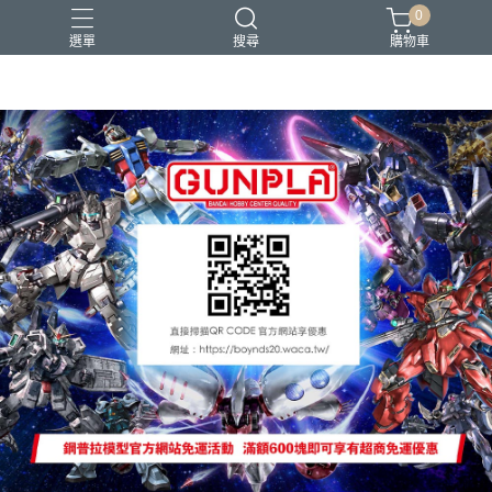
0
選單
搜尋
購物車
Gopro Hero 9
PG 1/60
耳機
鋼彈
鋼普拉