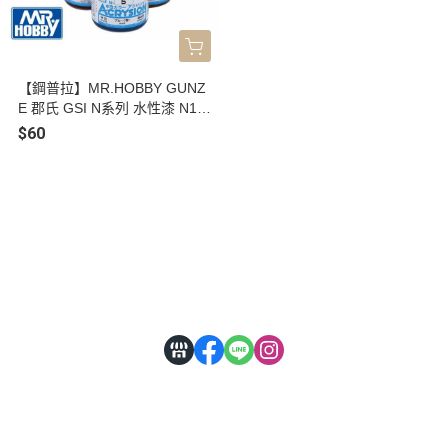
【鋼普拉】MR.HOBBY GUNZ
E 郡氏 GSI N系列 水性漆 N1
白色 N2 黑色 N3 紅色 N4 黃色
$60
N5 藍色 N6 綠色 N7 棕色 N8
銀色 N9 金色 模型漆 10ml
關於
全部商品
付款方式說明
會員權益說明