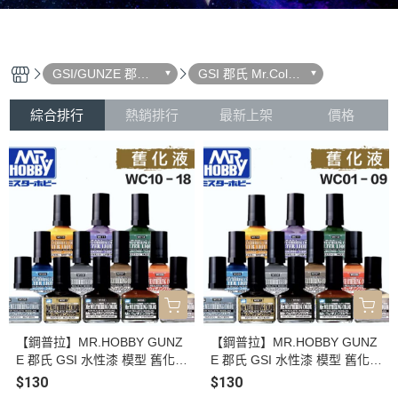
GSI/GUNZE 郡氏
GSI 郡氏 Mr.Color
模型漆料
N系列 水性漆
綜合排行
熱銷排行
最新上架
價格
【鋼普拉】MR.HOBBY GUNZ
【鋼普拉】MR.HOBBY GUNZ
E 郡氏 GSI 水性漆 模型 舊化漆
E 郡氏 GSI 水性漆 模型 舊化漆
滲線液 WC10 斑點黃 WC12 表
滲線液 WC01 黑色 WC02 原野
$130
$130
面綠 WC13 柚紅色 WC14 白塵
褐色 WC03 褐色 WC04 砂色