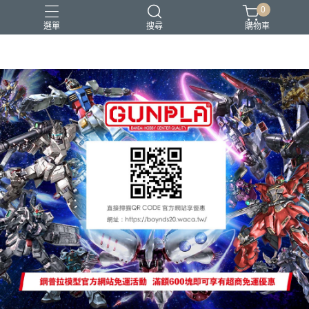
0
選單
搜尋
購物車
Gopro Hero 9
PG 1/60
耳機
鋼彈
鋼普拉