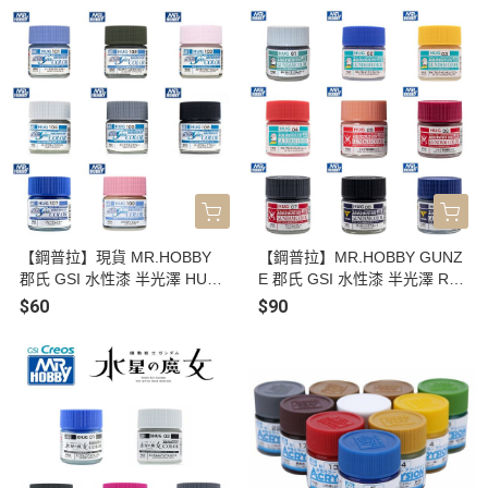
色 WC15 淺灰色 WC16 土黃色
WC05 白色 WC06 海軍灰 WC
WC17 琥珀色 WC18 陰影棕
07 棕色 WC08 橘色 WC09 藍
蔭色
【鋼普拉】現貨 MR.HOBBY
【鋼普拉】MR.HOBBY GUNZ
郡氏 GSI 水性漆 半光澤 HUG1
E 郡氏 GSI 水性漆 半光澤 RX-
01 巨劍攻擊鋼彈藍色 HUG102
78-2 紅薩克 迪坦斯 專用模型
$60
$90
炮裝攻擊鋼彈綠色 HUG103 嫣
漆 HUG01 初鋼白 HUG02 初
紅攻擊鋼彈粉紅 HUG104 未啟
鋼藍 HUG03 初鋼黃 HUG04
動模式白 HUG105 未啟動模式
初鋼紅 HUG05 薩克粉 HUG06
灰 HUG106 未啟動模式黑 HU
薩克紅 HUG07 幻影灰 HUG08
G107 自由鋼彈藍色 HUG108
迪坦斯深藍 HUG09 迪坦斯藍
正義鋼彈專用粉紅