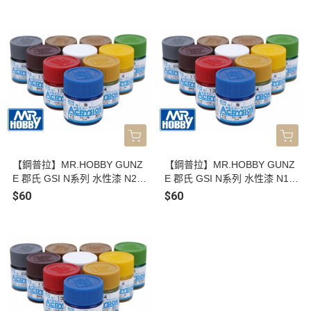
7 螢光黃 N98 螢光橘 N99 螢光
綠 N81 卡其色 N87 金屬紅 N8
粉紅 N100 螢光綠 模型漆 10ml
8 金屬藍 N89 金屬綠 模型漆 1
0ml
【鋼普拉】MR.HOBBY GUNZ
【鋼普拉】MR.HOBBY GUNZ
E 郡氏 GSI N系列 水性漆 N26
E 郡氏 GSI N系列 水性漆 N10
綠色 N28 金屬黑 N30 透明色
銅色 N11 消光白 N12 消光黑 N
$60
$60
N32 德軍灰 N35 藍紫色 N39
13 消光紅 N16 黃綠色 N18 黑
紫色 N47 紅褐色 N54 海軍藍
鐵 N21 灰白 N22 灰色 N25 天
N55 午夜藍 模型漆 10ml
空藍 模型漆 10ml