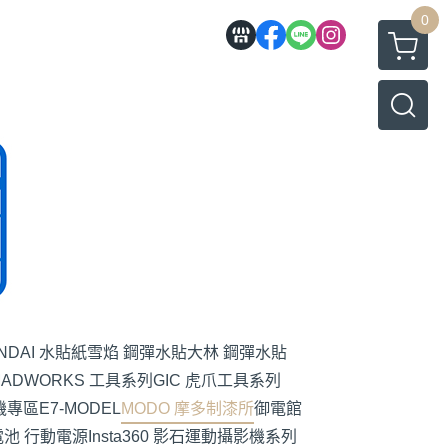
0
NDAI 水貼紙
雪焰 鋼彈水貼
大林 鋼彈水貼
MADWORKS 工具系列
GIC 虎爪工具系列
機專區
E7-MODEL
MODO 摩多制漆所
御電館
池 行動電源
Insta360 影石運動攝影機系列