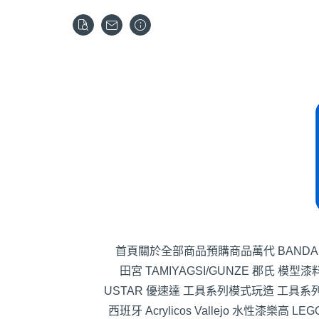
首頁
關於
全部商品
預購商品
萬代 BANDA
田宮 TAMIYA
GSI/GUNZE 郡氏 模型漆
USTAR 優速達 工具系列
模式玩造 工具系
西班牙 Acrylicos Vallejo 水性漆
樂高 LEG