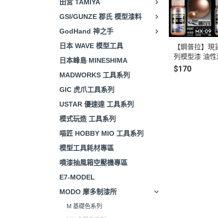
田宮 TAMIYA
GSI/GUNZE 郡氏 模型漆料
GodHand 神之手
日本 WAVE 模型工具
【鋼普拉】現貨 
列模型漆 油性漆
日本峰島 MINESHIMA
02 機械鐵 MX
$170
MADWORKS 工具系列
MX06 赤金 M
0 香檳金 MX1
GIC 虎爪工具系列
USTAR 優速達 工具系列
模式玩造 工具系列
喵匠 HOBBY MIO 工具系列
模型工具耗材專區
噴漆抽風箱空壓機專區
E7-MODEL
MODO 摩多制漆所
M 基礎色系列