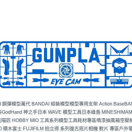
I 鋼彈模型
萬代 BANDAI 組裝模型
模型專用支架 Action Base
BA
料
GodHand 神之手
日本 WAVE 模型工具
日本峰島 MINESHIMA
列
喵匠 HOBBY MIO 工具系列
模型工具耗材專區
噴漆抽風箱空壓
O 積木
富士 FUJIFILM 拍立得 系列
復古底片相機 軟片 專區
戶外電