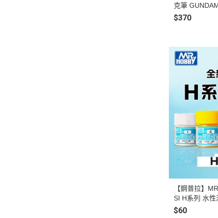
克筆 GUNDAM
用6色 GMS10
$370
【鋼普拉】MR.
SI H系列 水性
灰色 H54 海軍
$60
機體內部綠色 H