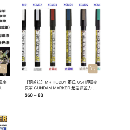
鋼彈麥
【鋼普拉】MR.HOBBY 郡氏 GSI 鋼彈麥
01
克筆 GUNDAM MARKER 超強遮蓋力 X
00
GM01 XGM02 XGM03 XGM04 XGM05
$60 ~ 80
02
XGM06 XGM07 XGM08 GM300 金屬色
2
任選6色
色筆