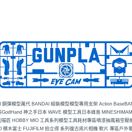
I 鋼彈模型
萬代 BANDAI 組裝模型
模型專用支架 Action Base
BA
料
GodHand 神之手
日本 WAVE 模型工具
日本峰島 MINESHIMA
列
喵匠 HOBBY MIO 工具系列
模型工具耗材專區
噴漆抽風箱空壓
O 積木
富士 FUJIFILM 拍立得 系列
復古底片相機 軟片 專區
戶外電