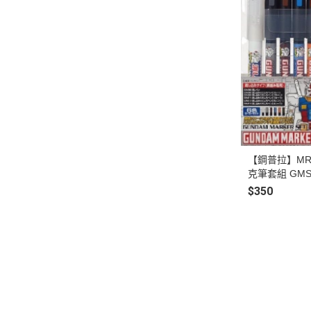
【鋼普拉】MR.
克筆套組 GM
色 + GM300
$350