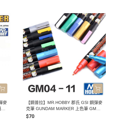
ml
鋼彈麥
【鋼普拉】MR.HOBBY 郡氏 GSI 鋼彈麥
屬色
克筆 GUNDAM MARKER 上色筆 GM04
金色 GM05 銀色 GM06 藍色 GM07 紅
$70
色 GM08 黃色 GM09 綠色 GM10 黑色
GM11 白色 GM300 消色筆