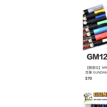
【鋼普拉】MR.
克筆 GUNDAM
灰色 GM13 
$70
15 螢光綠色 G
藍 GM18 金屬
消色筆