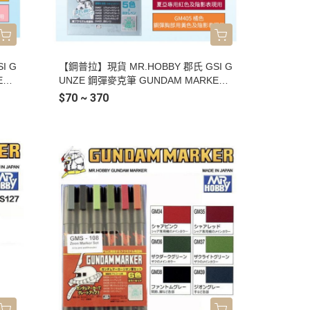
I G
【鋼普拉】現貨 MR.HOBBY 郡氏 GSI G
ER
UNZE 鋼彈麥克筆 GUNDAM MARKER
406
水性 陰影 舊化筆 GMS112 套組 GM401
$70 ~ 370
 GM
藍灰色 GM402 深灰色 GM403 藍色 GM
 消色
404 紫紅色 GM405 橙色 GM400 消色筆