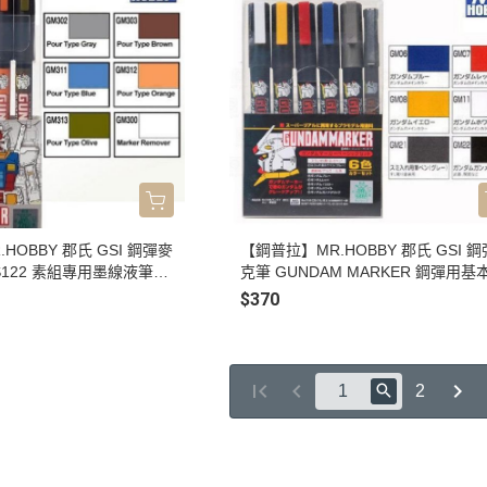
HOBBY 郡氏 GSI 鋼彈麥
【鋼普拉】MR.HOBBY 郡氏 GSI 
S122 素組專用墨線液筆5
克筆 GUNDAM MARKER 鋼彈用基
 消去筆
6色 GMS105
$370
2