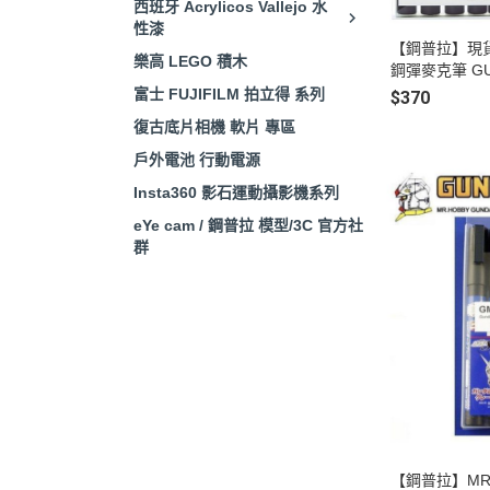
西班牙 Acrylicos Vallejo 水
性漆
【鋼普拉】現貨 
樂高 LEGO 積木
鋼彈麥克筆 GU
基本色 6色 GM
富士 FUJIFILM 拍立得 系列
$370
復古底片相機 軟片 專區
戶外電池 行動電源
Insta360 影石運動攝影機系列
eYe cam / 鋼普拉 模型/3C 官方社
群
【鋼普拉】MR.