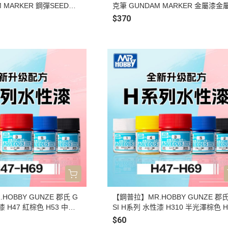
 MARKER 鋼彈SEED專
克筆 GUNDAM MARKER 金屬漆金
9
金屬質感6色 GMS121
$370
HOBBY GUNZE 郡氏 G
【鋼普拉】MR.HOBBY GUNZE 郡氏
漆 H47 紅棕色 H53 中性
SI H系列 水性漆 H310 半光澤棕色 H
藍色 H57 飛機灰色 H58
半光澤灰色 H313 半光澤黃色 H316
$60
59 濃綠色 H61 灰白色 H
色 H317 消光灰 H325 灰色 H327 