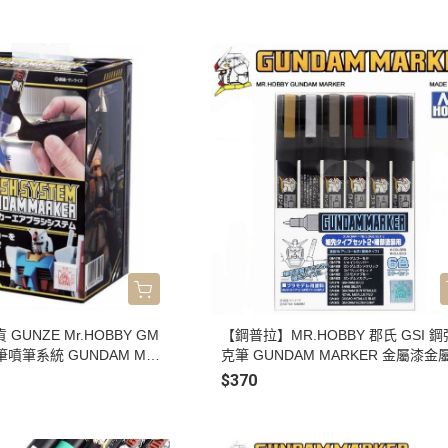
8 灰紫色 模型漆 10ml
H329 黃色 H332 飛機灰色 模型漆 10
UNZE Mr.HOBBY GM
【鋼普拉】MR.HOBBY 郡氏 GSI 
筆噴筆系統 GUNDAM MA
克筆 GUNDAM MARKER 金屬漆金
筆 GMA01K
6色 細頭 GMS126
$370