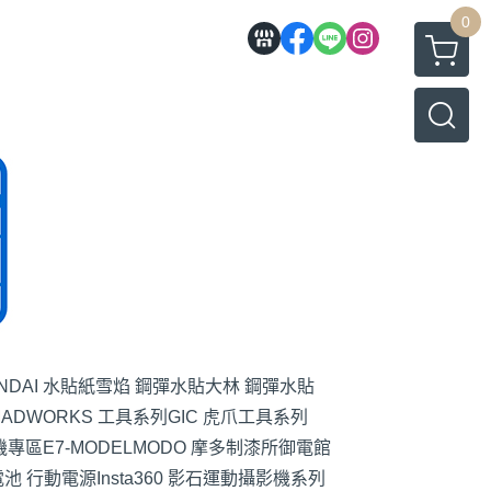
0
NDAI 水貼紙
雪焰 鋼彈水貼
大林 鋼彈水貼
MADWORKS 工具系列
GIC 虎爪工具系列
機專區
E7-MODEL
MODO 摩多制漆所
御電館
池 行動電源
Insta360 影石運動攝影機系列