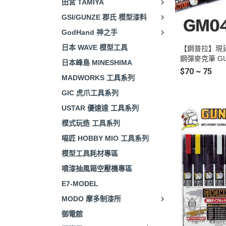
田宮 TAMIYA
GSI/GUNZE 郡氏 模型漆料
GodHand 神之手
日本 WAVE 模型工具
【鋼普拉】現貨 
鋼彈麥克筆 GU
日本峰島 MINESHIMA
線筆 GM01 黑
$70 ~ 75
MADWORKS 工具系列
色 GM20 水性
M301 黑色 G
GIC 虎爪工具系列
M300 消色筆
USTAR 優速達 工具系列
模式玩造 工具系列
喵匠 HOBBY MIO 工具系列
模型工具耗材專區
噴漆抽風箱空壓機專區
E7-MODEL
MODO 摩多制漆所
御電館