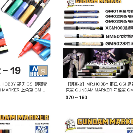
HOBBY 郡氏 GSI 鋼彈麥
【鋼普拉】MR.HOBBY 郡氏 GSI 
 MARKER 上色筆 GM12
克筆 GUNDAM MARKER 勾線筆 GM
機械灰 GM14 螢光粉紅 GM
黑色 GM02 灰色 GM03 棕色 XGM1
$70 ~ 180
M16 金屬紅 GM17 金屬
超級電鍍銀 GM501 水性透明色 GM5
綠 GM19 金屬紫 GM300
水性消光色 XGM201 全像銀 XGM20
全像紅 XGM203 全像黃 GM300 消