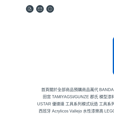
首頁
關於
全部商品
預購商品
萬代 BANDA
田宮 TAMIYA
GSI/GUNZE 郡氏 模型漆
USTAR 優速達 工具系列
模式玩造 工具系
西班牙 Acrylicos Vallejo 水性漆
樂高 LEG