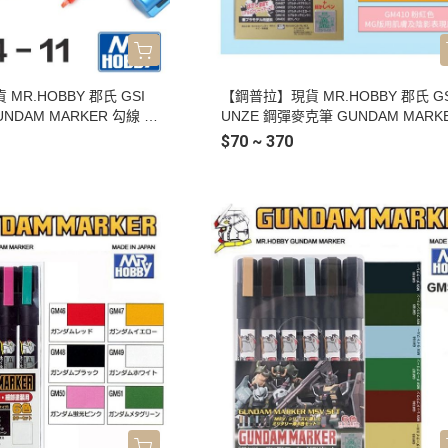
MR.HOBBY 郡氏 GSI
【鋼普拉】現貨 MR.HOBBY 郡氏 GS
NDAM MARKER 勾線 滲
UNZE 鋼彈麥克筆 GUNDAM MARK
色 GM02 灰色 GM03 棕
水性 陰影 舊化筆 GMS113 套組 GM
$70 ~ 370
 黑色 GM21 水性 灰色 G
黑色 GM407 咖啡色 GM408 深綠色
M302 灰色 GM303 棕色 G
409 橙黃色 GM410 粉紅色 GM400
筆