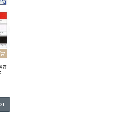
鋼彈麥
本色