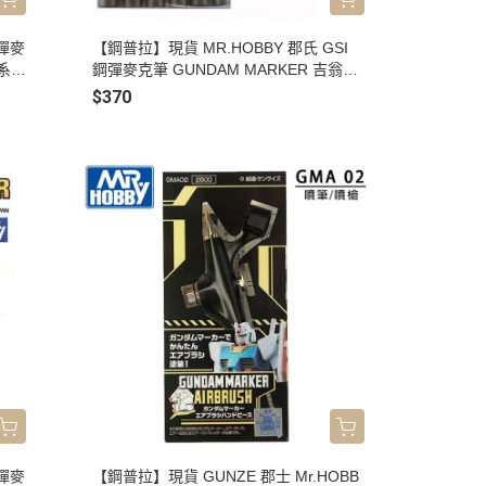
鋼彈麥
【鋼普拉】現貨 MR.HOBBY 郡氏 GSI
V系列
鋼彈麥克筆 GUNDAM MARKER 吉翁軍
套筆 6色 GMS108
$370
鋼彈麥
【鋼普拉】現貨 GUNZE 郡士 Mr.HOBB