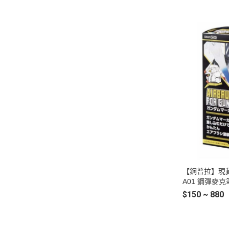
68 灰綠色 H6
【鋼普拉】現貨 G
A01 鋼彈麥克
RKER 噴槍 噴
$150 ~ 880