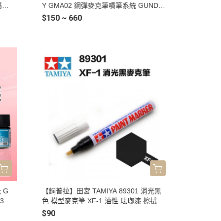
屬色
Y GMA02 鋼彈麥克筆噴筆系統 GUNDA
M MARKER 空壓機 噴槍 1/8 GMA01K
$150 ~ 660
 G
【鋼普拉】田宮 TAMIYA 89301 消光黑
311
色 模型麥克筆 XF-1 油性 珐瑯漆 擦拭 分
 白
色專用
$90
紅色